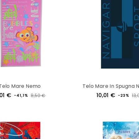
Telo Mare Nemo
Telo Mare In Spugna
Prezzo
Prezzo
Prezzo
01 €
10,01 €
8,50 €
13,
-41,1%
-23%
regolare
regolar