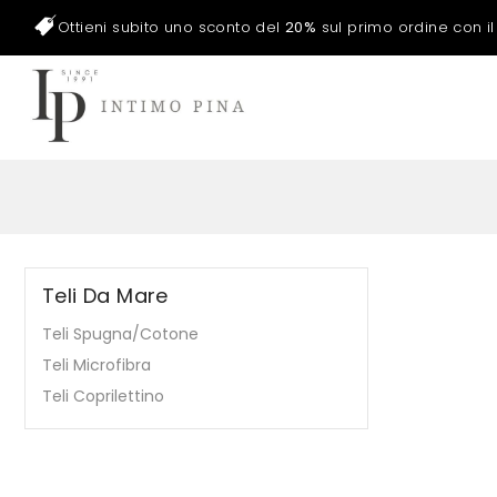
Ottieni subito uno sconto del
20%
sul primo ordine con i
Teli Da Mare
Teli Spugna/Cotone
Teli Microfibra
Teli Coprilettino