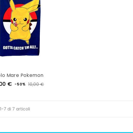
elo Mare Pokemon
Prezzo
Prezzo
,00 €
10,00 €
-50%
regolare
1-7 di 7 articoli