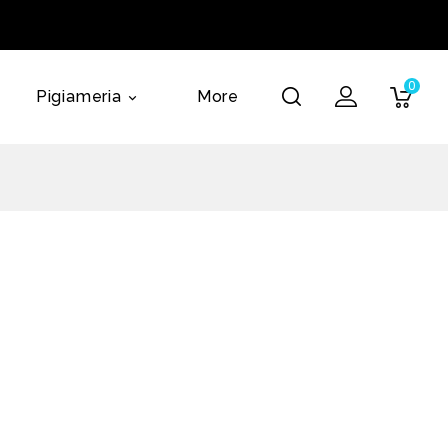
0
Pigiameria
More
