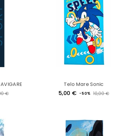
 NAVIGARE
Telo Mare Sonic
Prezzo
Prezzo
Prezzo
5,00 €
00 €
10,00 €
-50%
e
regolare