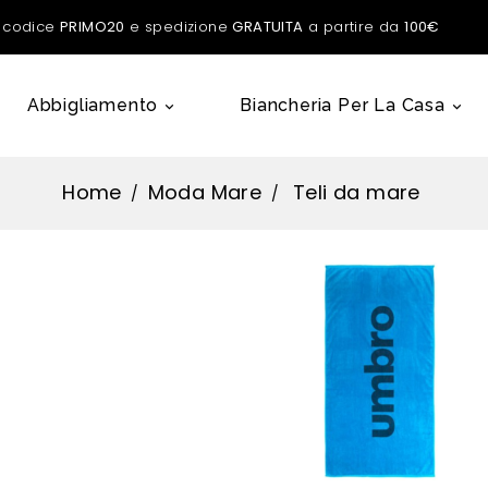
l codice
PRIMO20
e spedizione
GRATUITA
a partire da
100€
Abbigliamento
Biancheria Per La Casa


Home
Moda Mare
Teli da mare