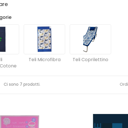
are
gorie
li
Teli Microfibra
Teli Coprilettino
Cotone
Ci sono 7 prodotti.
Ordi