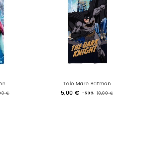
en
Telo Mare Batman
Prezzo
Prezzo
Prezzo
5,00 €
00 €
10,00 €
-50%
e
regolare