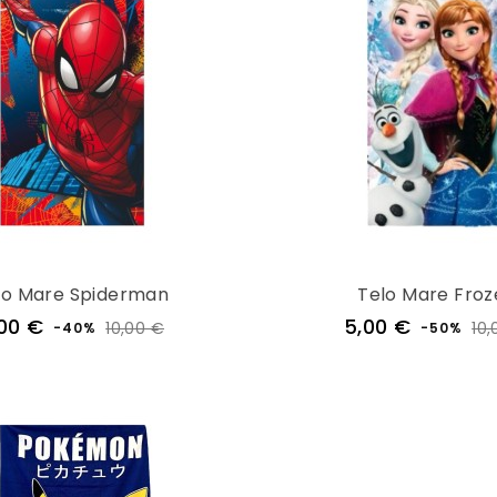
lo Mare Spiderman
Telo Mare Froz
Prezzo
Prezzo
Prezzo
00 €
5,00 €
10,00 €
10,
-40%
-50%
regolare
regolar