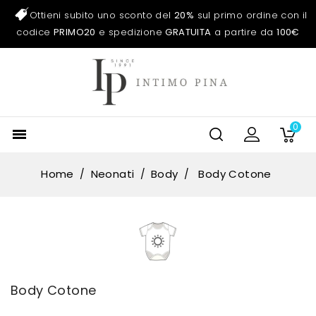
Ottieni subito uno sconto del
20%
sul primo ordine con il
codice
PRIMO20
e spedizione
GRATUITA
a partire da
100€
0

Home
Neonati
Body
Body Cotone
Body Cotone