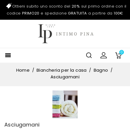
Ottieni subito uno sconto del
20%
sul primo ordine con il
codice
PRIMO20
e spedizione
GRATUITA
a partire da
100€
0

Home
Biancheria per la casa
Bagno
Asciugamani
Asciugamani