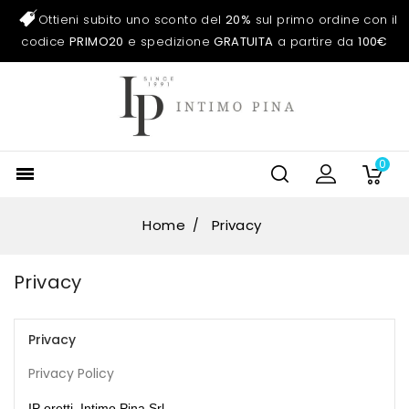
Ottieni subito uno sconto del
20%
sul primo ordine con il
codice
PRIMO20
e spedizione
GRATUITA
a partire da
100€
0

Home
Privacy
Privacy
Privacy
Privacy Policy
IP oretti, Intimo Pina Srl