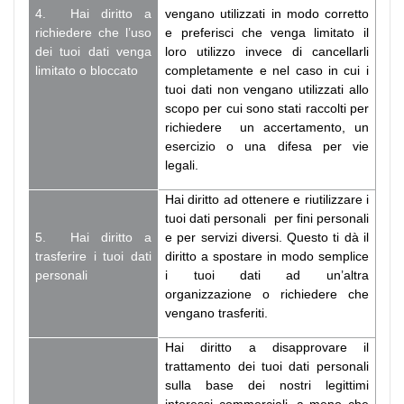
4. Hai diritto a
vengano utilizzati in modo corretto
richiedere che l’uso
e preferisci che venga limitato il
dei tuoi dati venga
loro utilizzo invece di cancellarli
limitato o bloccato
completamente e nel caso in cui i
tuoi dati non vengano utilizzati allo
scopo per cui sono stati raccolti per
richiedere un accertamento, un
esercizio o una difesa per vie
legali.
Hai diritto ad ottenere e riutilizzare i
tuoi dati personali per fini personali
5. Hai diritto a
e per servizi diversi. Questo ti dà il
trasferire i tuoi dati
diritto a spostare in modo semplice
personali
i tuoi dati ad un’altra
organizzazione o richiedere che
vengano trasferiti.
Hai diritto a disapprovare il
trattamento dei tuoi dati personali
sulla base dei nostri legittimi
interessi commerciali, a meno che