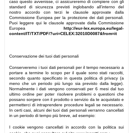
caso questo avvenisse, ci assicureremo di compiere con gli
standard di sicurezza previsti inglobando all’interno del
nostro accordo con terzi le clausole approvate dalla
Commissione Europea per la protezione dei dati personali.
Puoi leggere qui le clausole approvate dalla Commissione
Europea
http://eur-lex.europa.eu/legal-
content/IT/TXT/PDF/?uri=CELEX:32010D0087&from=it
Conservazione dei tuoi dati personali
Conserveremo i tuoi dati personali per il tempo necessario a
portare a termine lo scopo per il quale sono stati raccolti,
secondo quanto specificato in questa politica di privacy (a
meno che un periodo più lungo sia previsto dalla legge).
Normalmente i dati vengono conservati per 6 mesi dal tuo
ultimo ordine per poter risolvere problemi o questioni che
possano sorgere con il prodotto o servizio da te acquistato e
permetterci di intraprendere procedure legali se necessario.
In certi casi, alcuni dei tuoi dati personali verranno cancellati
in un periodo di tempo più breve, ad esempio:
I cookie vengono cancellati in accordo con la politica sui