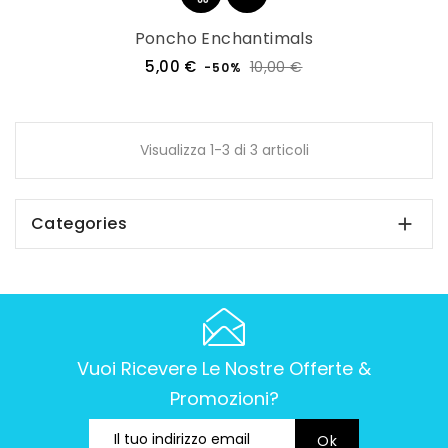
Poncho Enchantimals
Prezzo
Prezzo
5,00 €
10,00 €
-50%
regolare
Visualizza 1-3 di 3 articoli
Categories

Vuoi Ricevere Le Nostre Offerte &
Promozioni?