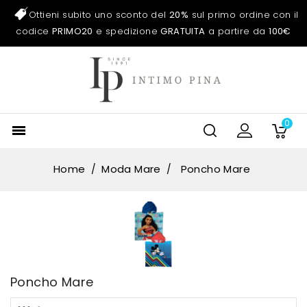
Ottieni subito uno sconto del
20%
sul primo ordine con il
codice
PRIMO20
e spedizione
GRATUITA
a partire da
100€
0

Home
Moda Mare
Poncho Mare
Poncho Mare