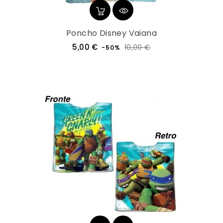
Poncho Disney Vaiana
Prezzo
Prezzo
5,00 €
10,00 €
-50%
regolare