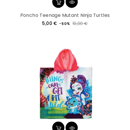
Poncho Teenage Mutant Ninja Turtles
Prezzo
Prezzo
5,00 €
10,00 €
-50%
regolare