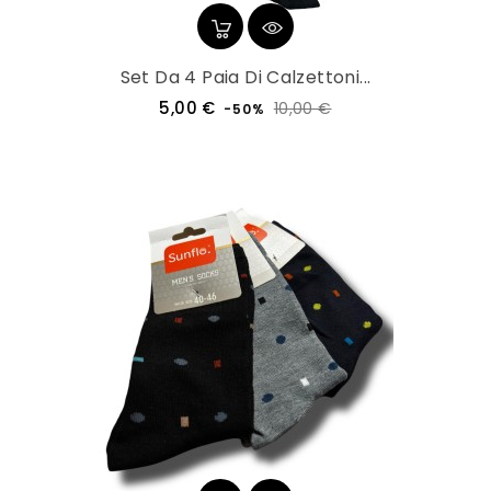
Set Da 4 Paia Di Calzettoni...
Prezzo
Prezzo
5,00 €
10,00 €
-50%
regolare