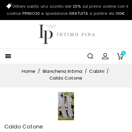
Ottieni subito uno sconto del
20%
sul primo ordine con il
codice
PRIMO20
e spedizione
GRATUITA
a partire da
100€
0

Home
Biancheria Intima
Calzini
Caldo Cotone
Caldo Cotone