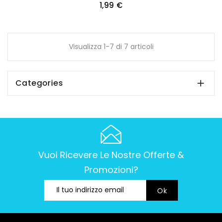
Prezzo
1,99 €
Visualizza 1-7 di 7 articoli
Categories

Vuoi Ricevere Le Nostre Offerte &
Promozioni?