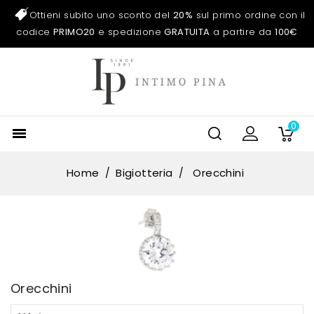
Ottieni subito uno sconto del
20%
sul primo ordine con il
codice
PRIMO20
e spedizione
GRATUITA
a partire da
100€
0

Home
Bigiotteria
Orecchini
Orecchini