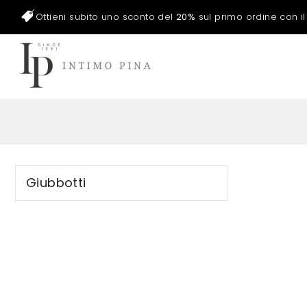
Ottieni subito uno sconto del
20%
sul primo ordine con i
Giubbotti