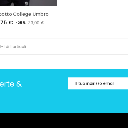
botto College Umbro
Prezzo
Prezzo
,75 €
33,00 €
-25%
regolare
-1 di 1 articoli
erte &