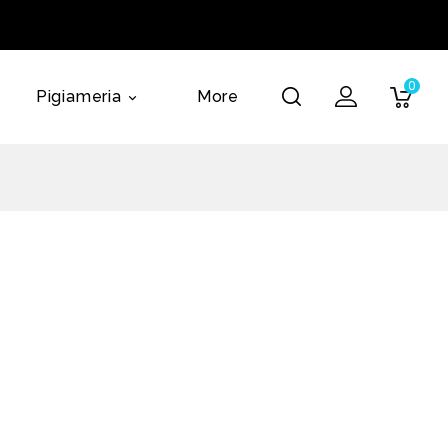
0
Pigiameria
More
