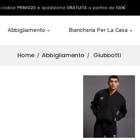
l codice
PRIMO20
e spedizione
GRATUITA
a partire da
100€
Abbigliamento
Biancheria Per La Casa


Home
Abbigliamento
Giubbotti