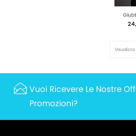
Giub
24
Visualizza 1
Vuoi Ricevere Le Nostre Off
Promozioni?