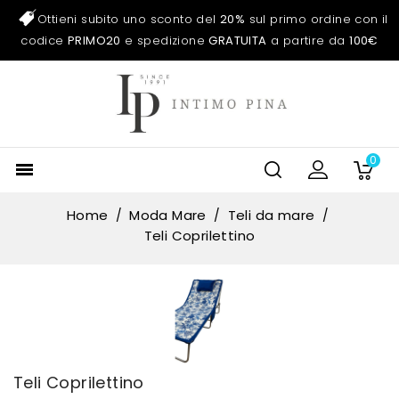
Ottieni subito uno sconto del
20%
sul primo ordine con il
codice
PRIMO20
e spedizione
GRATUITA
a partire da
100€
0

Home
Moda Mare
Teli da mare
Teli Coprilettino
Teli Coprilettino