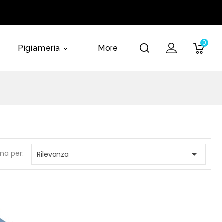
0
Pigiameria
More

na per:

Rilevanza