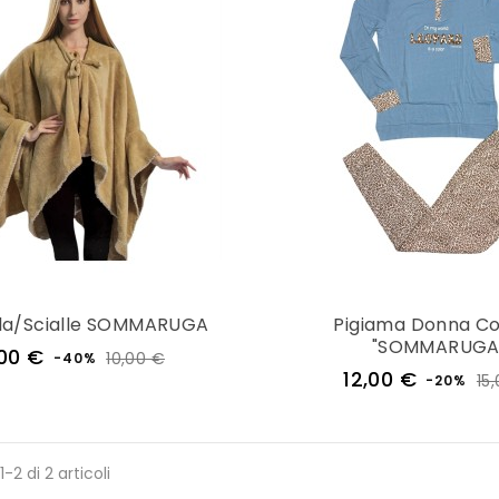
la/Scialle SOMMARUGA
Pigiama Donna C
"SOMMARUGA
Prezzo
Prezzo
00 €
10,00 €
-40%
regolare
Prezzo
12,00 €
15
-20%
regolar
1-2 di 2 articoli