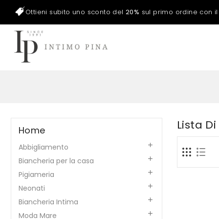
Ottieni subito uno sconto del
20%
sul primo ordine con i
Lista D
Home

Abbigliamento

Biancheria per la casa

Pigiameria

Neonati

Biancheria Intima

Moda Mare