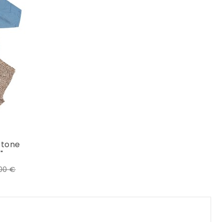
otone
"
Prezzo
,00 €
e