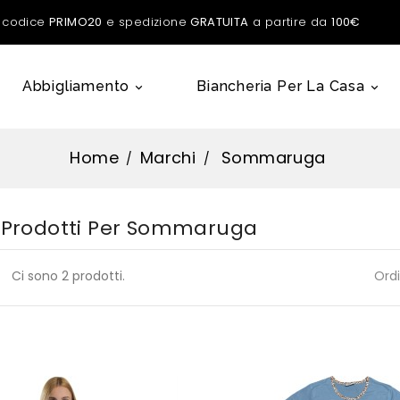
l codice
PRIMO20
e spedizione
GRATUITA
a partire da
100€
Abbigliamento
Biancheria Per La Casa


Home
Marchi
Sommaruga
i Prodotti Per Sommaruga
Ci sono 2 prodotti.
Ordi