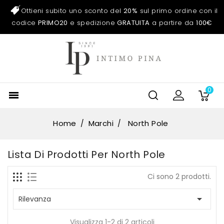
Ottieni subito uno sconto del
20%
sul primo ordine con il
codice
PRIMO20
e spedizione
GRATUITA
a partire da
100€
0

Home
Marchi
North Pole
Lista Di Prodotti Per North Pole
Ci sono 2 prodotti.

Rilevanza
Visualizza 1-2 di 2 articoli