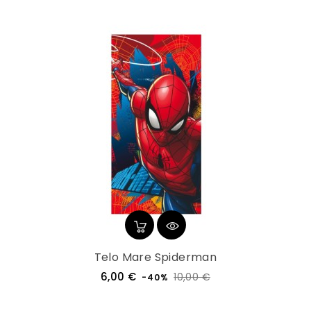
Telo Mare Spiderman
Prezzo
Prezzo
6,00 €
10,00 €
-40%
regolare