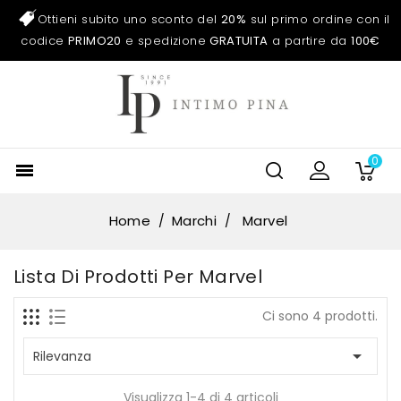
Ottieni subito uno sconto del
20%
sul primo ordine con il
codice
PRIMO20
e spedizione
GRATUITA
a partire da
100€
0

Home
Marchi
Marvel
Lista Di Prodotti Per Marvel
Ci sono 4 prodotti.

Rilevanza
Visualizza 1-4 di 4 articoli