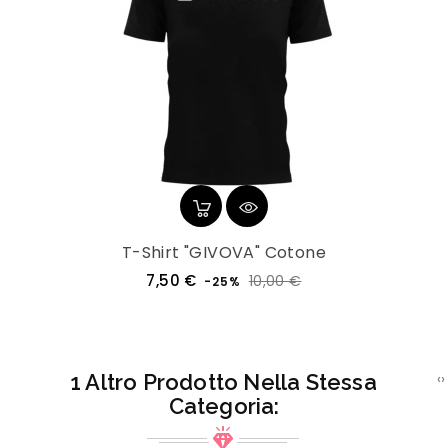
T-Shirt "GIVOVA" Cotone
Prezzo
Prezzo
7,50 €
10,00 €
-25%
regolare
1 Altro Prodotto Nella Stessa
‹
›
Categoria: