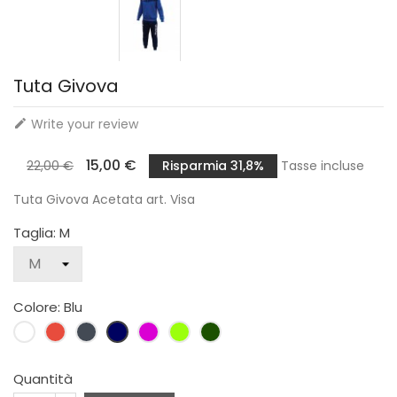
Tuta Givova
Write your review

15,00 €
22,00 €
Risparmia 31,8%
Tasse incluse
Tuta Givova Acetata art. Visa
Taglia: M
Colore: Blu
Bianco
Rosso
Nero
Blu
Viola
Fluo
Verde
Militare
Quantità