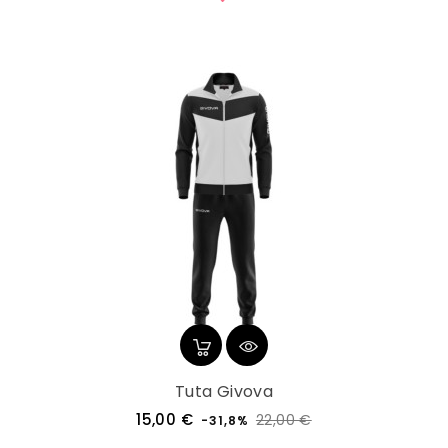
Tuta Givova
Prezzo
Prezzo
15,00 €
22,00 €
-31,8%
regolare