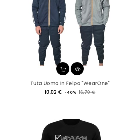
Tuta Uomo In Felpa "WearOne"
Prezzo
Prezzo
10,02 €
16,70 €
-40%
regolare