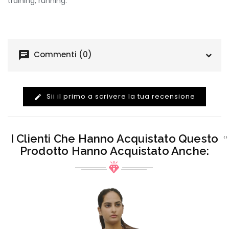
training, running.
chat
Commenti (0)
Sii il primo a scrivere la tua recensione
edit
I Clienti Che Hanno Acquistato Questo
‹
›
Prodotto Hanno Acquistato Anche: