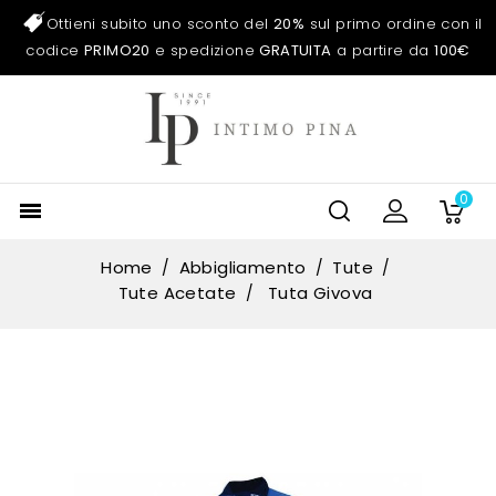
Ottieni subito uno sconto del
20%
sul primo ordine con il
codice
PRIMO20
e spedizione
GRATUITA
a partire da
100€
0

Home
Abbigliamento
Tute
Tute Acetate
Tuta Givova